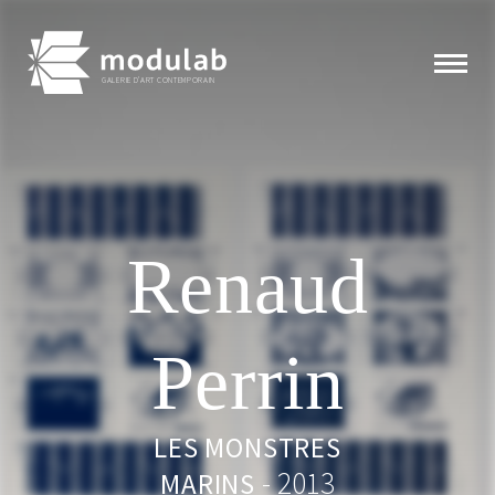
GALERIE D'ART CONTEMPORAIN
Expositions
Artistes
Renaud
Éditions
Perrin
Modulab
LES MONSTRES
Actualités
- 2013
MARINS