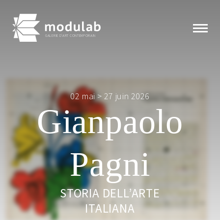
GALERIE D'ART CONTEMPORAIN
Expositions
02 mai > 27 juin 2026
Gianpaolo
Artistes
Éditions
Pagni
Modulab
STORIA DELL’ARTE
Actualités
ITALIANA