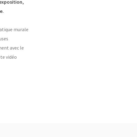
exposition,
e.
ratique murale
euses
ment avec le
ste vidéo