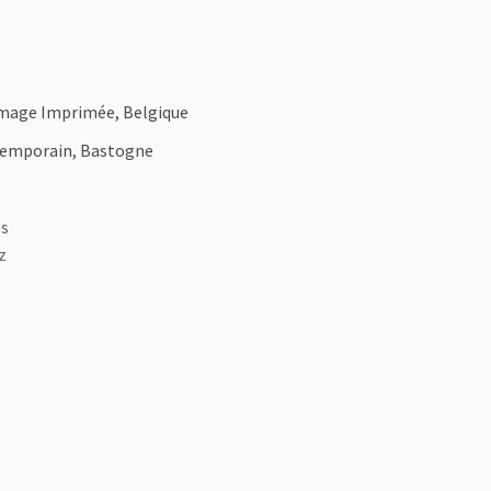
'Image Imprimée, Belgique
ntemporain, Bastogne
es
z