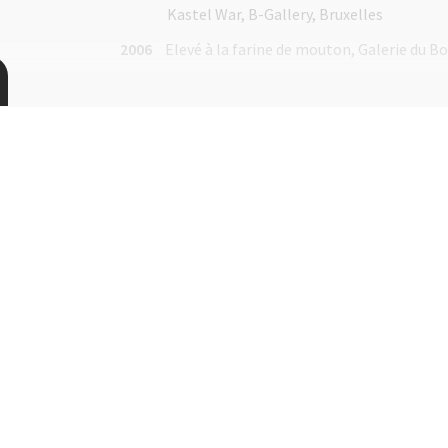
Kastel War, B-Gallery, Bruxelles
2006
Elevé à la farine de mouton, Galerie du B
2012
Jubilation Héroïque, Centre Wallonie Brux
2011
Art'contest anniversary, Black Box Galler
s
2009
Duo avec T. Grotaers, Galerie d'Ys, Bruxell
2005
Living Color, Galerie Desimpel, Bruxelles
En vitrine, collaboration avec N. Grimaud
2003
Le corps morcelé, duo avec E. Antoine, Gal
2000
F. Rops, atelier circulaire, Musée de Québ