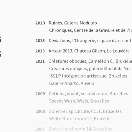
2019
Ruines, Galerie Modulab
Chroniques, Centre de la Gravure et de l
s
2015
Déviations, l’Orangerie, espace d’art co
s
2013
Artour 2013, Chateau Gilson, La Louvière
2011
Créatures obliques, Caméléon C., Bruxell
Créatures obliques, galerie Modulab, Met
ISELP Intégration artistique, Bruxelles
Galerie Anarto, Anvers
2009
Defining doubt, second room, Bruxelles
Speedy Wash, Wiels, Bruxelles
2008
Golem et apiculture, CCJF, Bruxelles
White Hotel room 14, Bruxelles
2007
White Hotel room 14, Bruxelles