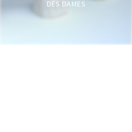
DES DAMES
Contact
“Marie-Cécile Massey travaille depuis
toujours avec le plastique et la couleur, des
objets récupérés au quotidien. Elle réactive
une représentation matricielle archaïque,