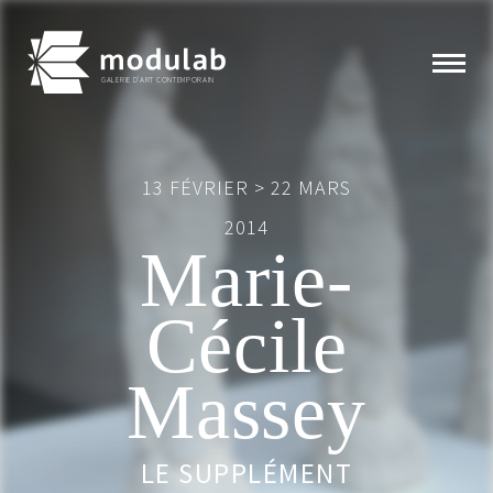
GALERIE D'ART CONTEMPORAIN
13 FÉVRIER > 22 MARS
Expositions
2014
Marie-
Artistes
Cécile
Éditions
Modulab
Massey
Actualités
LE SUPPLÉMENT