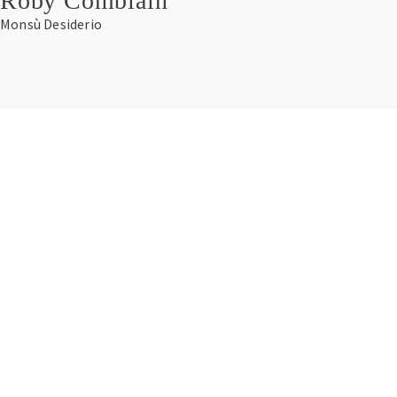
Roby Comblain
Monsù Desiderio
Galerie Modulab
28 rue Mazelle
57 000 METZ
Ouvert du jeudi au samedi
de 14h à 18h et sur rendez-vous.
Aurélie Amiot
+33 (0)6 76 95 44 09