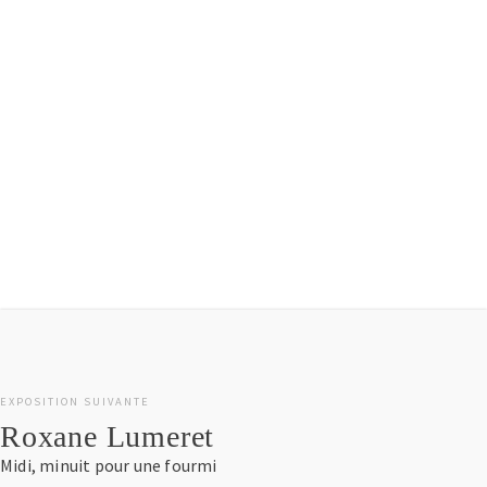
LES SOURIRES DE LA NUIT …
2014
Découvrir l'édition
EXPOSITION SUIVANTE
Roxane Lumeret
Midi, minuit pour une fourmi