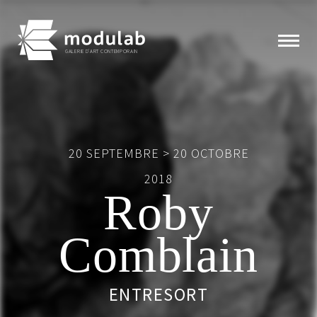
GALERIE D'ART CONTEMPORAIN
Expositions
20 SEPTEMBRE > 20 OCTOBRE
Artistes
2018
Roby
Éditions
Comblain
Modulab
Actualités
ENTRESORT