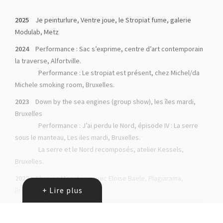
2025
Je peinturlure, Ventre joue, le Stropiat fume, galerie
Modulab, Metz
2024
Performance : Sac s’exprime, centre d’art contemporain
la traverse, Alfortville.
Performance : Le stropiat est présent, chez Michel/da
Michele smoking room, Bruxelles.
2023
Down by the sea engines (group show), les îles mardi,
Bruxelles
Performance : J’ai perdu le Nord, épisode IV : La serre
sous le manteau, Les iles mardi, Bruxelles.
La serre et le Nord recomposés, atelier Kessels,
Bruxelles.
2022
Shaping Monsters, avec Eloise Baele, Plagiarama,
+ Lire plus
Bruxelles.
Performance : J’ai perdu le Nord, épisode III : le ventre,
les serres et la bascule, Plagiarama, Bruxelles.