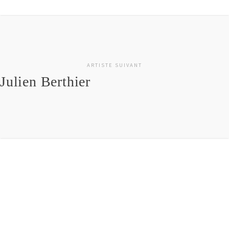
2013
Dépaysements, catalogue d’exposition sous la direction
de Gunnar B. Kvaran, éditions Beaux-Arts de Paris.
Diplomés 2012, catalogue des diplomés des Beaux-Arts
de Paris, éditions Beaux-Arts de Paris.
ARTISTE SUIVANT
Julien Berthier
PRIX
2013
Prix de Peinture des Beaux-Arts de Paris.
Galerie Modulab
28 rue Mazelle