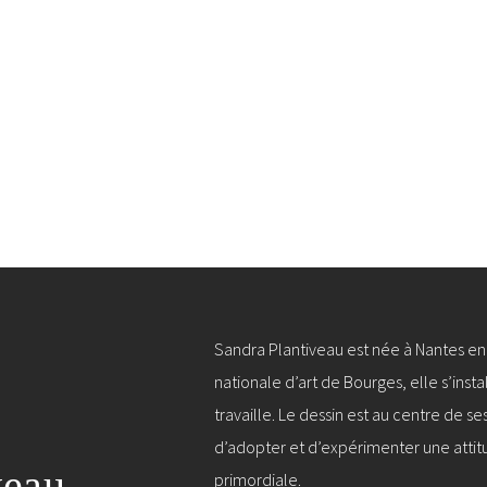
Sandra Plantiveau est née à Nantes en 
nationale d’art de Bourges, elle s’instal
travaille. Le dessin est au centre de ses
d’adopter et d’expérimenter une attit
veau
primordiale.