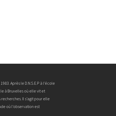
1983. Après le D.N.S.E.P à l’école
le à Bruxelles où elle vit et
 recherches. Il s’agit pour elle
ude où l’observation est