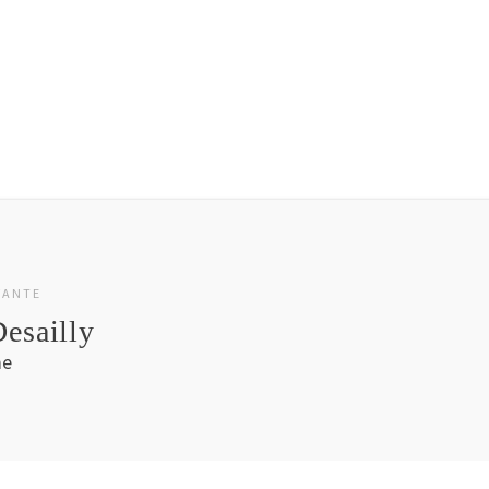
VANTE
esailly
me