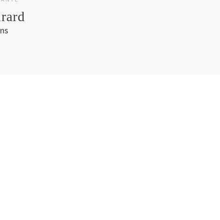
rard
ins
rélie Amiot
3 (0)6 76 95 44 09
ntact@modulab.fr
Accueil
Actualités
Expositions
Modulab
Nous contacter
Artistes
Partenaires
Nous rendre visite
Éditions
Presse