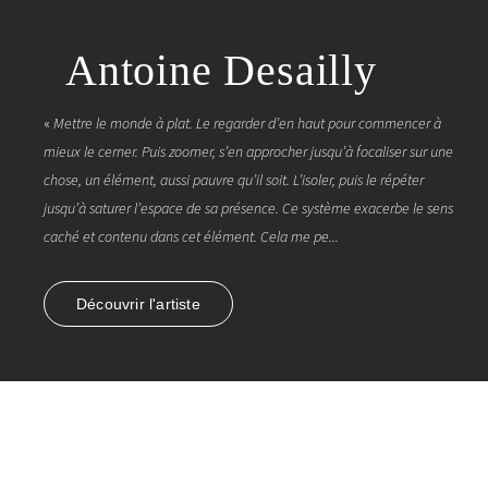
Antoine Desailly
«
Mettre le monde à plat. Le regarder d’en haut pour commencer à
mieux le cerner. Puis zoomer, s’en approcher jusqu’à focaliser sur une
chose, un élément, aussi pauvre qu’il soit. L’isoler, puis le répéter
jusqu’à saturer l’espace de sa présence. Ce système exacerbe le sens
caché et contenu dans cet élément. Cela me pe...
Découvrir l'artiste