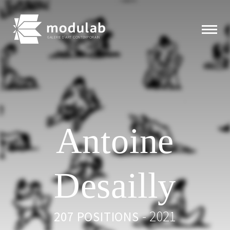
GALERIE D'ART CONTEMPORAIN
Expositions
Artistes
Antoine
Éditions
Desailly
Modulab
Actualités
- 2021
207 POSITIONS