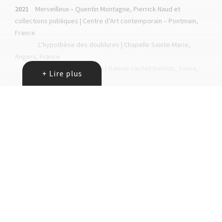
2021
Merveilleux – Quentin Montagne, Pierrick Naud et
collections publiques | Centre d’Art contemporain – Pontmain,
France
L’hypothèse des doublures | Chapelle Sainte-Marie,
Angers, France
Les limites du cavalier | Galerie Vachet-Delmas, Sauve,
+ Lire plus
France
2020
A l'ombre des fétiche | Galerie Modulab, Metz
2019
L’hypothèse des doublures (suite), Centre d’art 2 Angles,
Flers
L’hypothèse des doublures, Musée du Château, Flers
Sous les paupières un sillage, Galerie 5, Angers
2017
Confidence des archipels, la galerie particulière, Paris
Conversations paradoxales, la loge, Beaupréau en
Mauges
2016
Le serment, école supérieure des beaux-arts TALM,
Angers