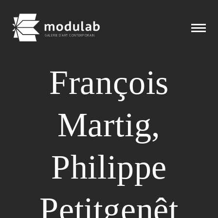
GALERIE D'ART CONTEMPORAIN
François
Expositions
Martig,
Artistes
Éditions
Philippe
Modulab
Petitgenêt
Actualités